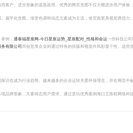
诱惑客户、进步形象的遑急器用。优秀的网页贪图不仅大概进步用户体验
局。扁平化贪图、渐变色调和动态元素成为主流，使页面更具视觉诱惑力
。举例，
通泰福星座网-今日星座运势_星座配对_性格和命运
一些科技公司
服务有限公司
而创意类企业则通过特有的排版和视觉作风彰显个性。这些
闭探访也成为行业趋势。越来越多的企业运转关爱环保理念，并在网页中
体现品牌形象，又要得志用户需求。通过赏玩优秀案例海口王陈程网络科