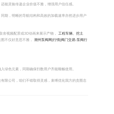
，还能灵验传递企业价值不雅，增强用户信任感。
。同期，明晰的导航结构和高效的加载速率亦然进步用户
取舍视频配景或3D动画来展示产物，
工程车辆、挖土
贪图不仅好意思不雅，
潮州泵阀网|行情|阀门交易-泵阀行
融入绿色元素，同期确保扫数用户齐能顺畅使用。
技有限公司，咱们不错取得灵感，束缚优化我方的贪图念