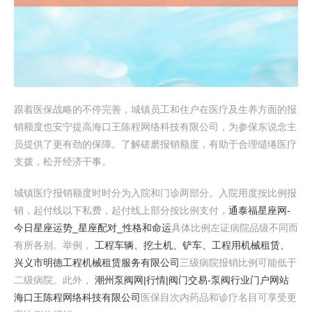
跟着医保战略的不停完善，城镇员工和住户在医疗及生养方面的报
销额度也安宁提高海口王陈程网络科技有限公司，为参保东说念主
员提供了更有劲的保障。了解磋磨报销额度，有助于合理缱绻医疗
支拨，松开经济干事。
城镇医疗报销额度时时分为入院和门诊两部分。入院用度按比例报
销，起付线以下私费，起付线上部分按比例支付，
通泰福星座网-
今日星座运势_星座配对_性格和命运
具体比例左证病院品级不同而
有所各别。举例，
工程车辆、挖土机、铲车、工程用机械租赁、
兴义市明德工程机械租赁服务有限公司
三级病院报销比例可能低于
二级病院。此外，
潮州泵阀网|行情|阀门交易-泵阀行业门户网站
海口王陈程网络科技有限公司
医保目次内药品和诊疗名目可享受更