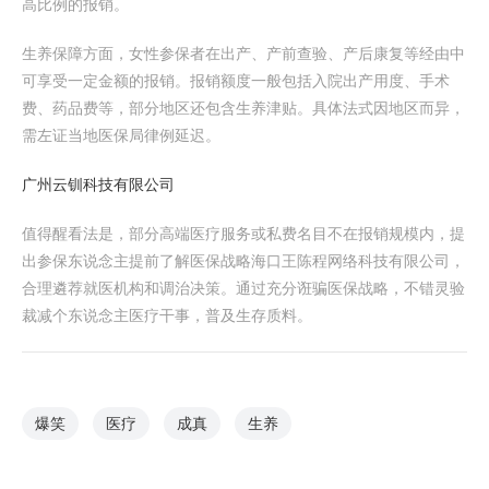
高比例的报销。
生养保障方面，女性参保者在出产、产前查验、产后康复等经由中
可享受一定金额的报销。报销额度一般包括入院出产用度、手术
费、药品费等，部分地区还包含生养津贴。具体法式因地区而异，
需左证当地医保局律例延迟。
广州云钏科技有限公司
值得醒看法是，部分高端医疗服务或私费名目不在报销规模内，提
出参保东说念主提前了解医保战略海口王陈程网络科技有限公司，
合理遴荐就医机构和调治决策。通过充分诳骗医保战略，不错灵验
裁减个东说念主医疗干事，普及生存质料。
爆笑
医疗
成真
生养