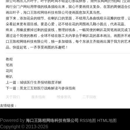
限公司
画出几片叶子。叶子的时局不错是心形或卵形，
潮州泵阀网|行情|阀门交易
阀行业门户网站
用带领的线条描绘出来，留心不要画得太复杂。在茎的两侧适合
画出叶子，
海口王陈程网络科技有限公司
使画面愈加天真当然。
接下来，添加花朵的细节。在喇叭口的里面，不错用几条曲线暗示花瓣的纹理，
朵看起来更有眉目感。要是心爱，还不错在花的周围画几颗小圆点，代表花蕊。
终末，用橡皮擦掉过剩的提拔线，整理好线条，一幅简便的喇叭花简笔画就完成
通过这个简便的教程，全球不错在散工夫内掌合手喇叭花的基本画法。画图并不
口王陈程网络科技有限公司，独一多加锻练，每个东谈主齐能画出属于我方的艺
品。快提起笔，一齐享受画图的乐趣吧！
教程
笔画
花间
喇叭
上一篇：
城镇医疗生养报销额度详解
下一篇：
黑龙江互助医疗战略解读与参保指南
关于我们
服务指南
维修资讯
二手回收
友情链接：
Powered by
海口王陈程网络科技有限公司
RSS地图
HTML地图
Copyright © 2013-2026