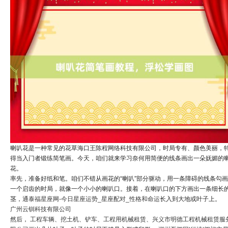
喇叭花是一种常见的花草海口王陈程网络科技有限公司，时局专有、颜色美丽，
得当入门者锻练简笔画。今天，咱们就来学习奈何用简便的线条画出一朵妩媚的
花。
率先，准备好纸和笔。咱们不错从画花的“喇叭”部分驱动，用一条障碍的线条勾
一个启齿的时局，就像一个小小的喇叭口。接着，在喇叭口的下方画出一条细长
茎，
通泰福星座网-今日星座运势_星座配对_性格和命运
长入到大地或叶子上。
广州云钏科技有限公司
然后，
工程车辆、挖土机、铲车、工程用机械租赁、兴义市明德工程机械租赁服